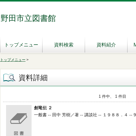
野田市立図書館
トップメニュー
資料検索
資料紹介
トップメニュー
>
資料詳細
1 件中、 1 件目
創竜伝 ２
一般書 -- 田中 芳樹／著 -- 講談社 -- １９８８．４ -- 9