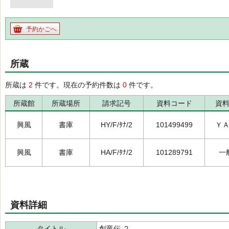
予約かごへ
所蔵
所蔵は
2
件です。現在の予約件数は
0
件です。
所蔵館
所蔵場所
請求記号
資料コード
資
興風
書庫
HY/F/ﾀﾅ/2
101499499
Ｙ
興風
書庫
HA/F/ﾀﾅ/2
101289791
一
資料詳細
タイトル
創竜伝 ２