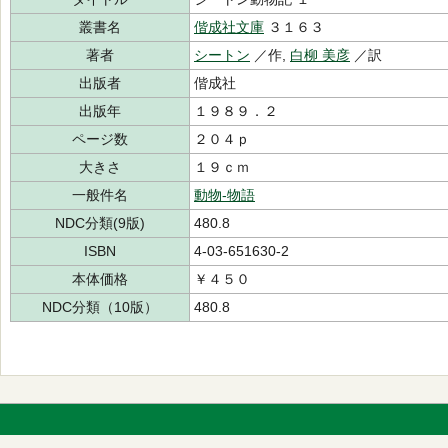
叢書名
偕成社文庫
３１６３
著者
シートン
／作,
白柳 美彦
／訳
出版者
偕成社
出版年
１９８９．２
ページ数
２０４ｐ
大きさ
１９ｃｍ
一般件名
動物-物語
NDC分類(9版)
480.8
ISBN
4-03-651630-2
本体価格
￥４５０
NDC分類（10版）
480.8