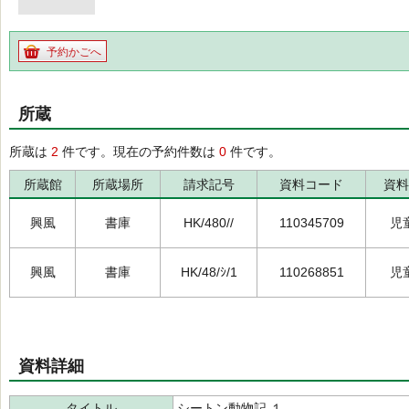
予約かごへ
所蔵
所蔵は
2
件です。現在の予約件数は
0
件です。
所蔵館
所蔵場所
請求記号
資料コード
資料
興風
書庫
HK/480//
110345709
児
興風
書庫
HK/48/ｼ/1
110268851
児
資料詳細
タイトル
シートン動物記 １