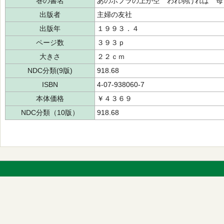
巻の書名
あのポプラの上が空 われ弱ければ 母
出版者
主婦の友社
出版年
１９９３．４
ページ数
３９３ｐ
大きさ
２２ｃｍ
NDC分類(9版)
918.68
ISBN
4-07-938060-7
本体価格
￥４３６９
NDC分類（10版）
918.68