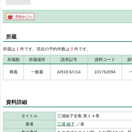
予約かごへ
所蔵
所蔵は
1
件です。現在の予約件数は
0
件です。
所蔵館
所蔵場所
請求記号
資料コード
資
興風
一般書
A/918.6/ﾐ/14
101762094
資料詳細
タイトル
三浦綾子全集 第１４巻
著者
三浦 綾子
／著