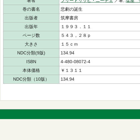
著者
フリードリッヒ・ニーチェ
／著,
塩屋 
巻の書名
悲劇の誕生
出版者
筑摩書房
出版年
１９９３．１１
ページ数
５４３，２８ｐ
大きさ
１５ｃｍ
NDC分類(9版)
134.94
ISBN
4-480-08072-4
本体価格
￥１３１１
NDC分類（10版）
134.94