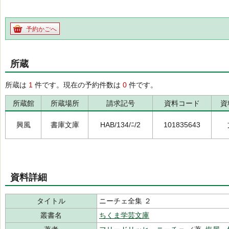
予約かごへ
所蔵
所蔵は
1
件です。現在の予約件数は
0
件です。
所蔵館
所蔵場所
請求記号
資料コード
資
興風
書庫文庫
HAB/134/ﾆ/2
101835643
資料詳細
タイトル
ニーチェ全集 ２
叢書名
ちくま学芸文庫