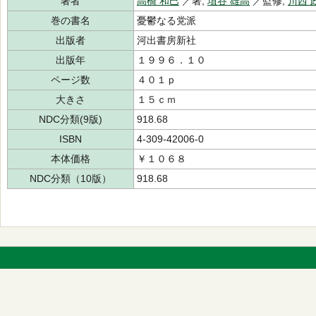
著者
高橋 和巳
／著,
埴谷 雄高
／監修,
川西 
巻の書名
憂鬱なる党派
出版者
河出書房新社
出版年
１９９６．１０
ページ数
４０１ｐ
大きさ
１５ｃｍ
NDC分類(9版)
918.68
ISBN
4-309-42006-0
本体価格
￥１０６８
NDC分類（10版）
918.68