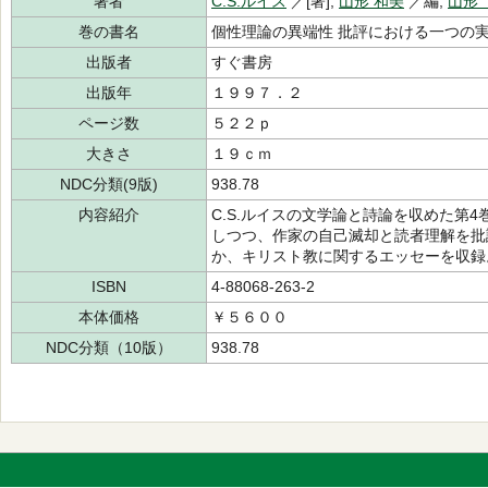
著者
C.S.ルイス
／[著],
山形 和美
／編,
山形
巻の書名
個性理論の異端性 批評における一つの実
出版者
すぐ書房
出版年
１９９７．２
ページ数
５２２ｐ
大きさ
１９ｃｍ
NDC分類(9版)
938.78
内容紹介
C.S.ルイスの文学論と詩論を収めた第
しつつ、作家の自己滅却と読者理解を批
か、キリスト教に関するエッセーを収録
ISBN
4-88068-263-2
本体価格
￥５６００
NDC分類（10版）
938.78