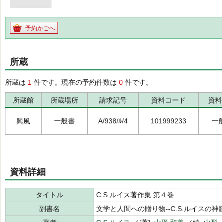
予約かごへ
所蔵
所蔵は
1
件です。現在の予約件数は
0
件です。
所蔵館
所蔵場所
請求記号
資料コード
資料
興風
一般書
A/938/ﾙ/4
101999233
一
資料詳細
タイトル
C.S.ルイス著作集 第４巻
副書名
文学と人間への贈り物--C.S.ルイスの神