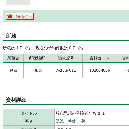
予約かごへ
所蔵
所蔵は
1
件です。現在の予約件数は
0
件です。
所蔵館
所蔵場所
請求記号
資料コード
資
興風
一般書
A/133/ｹ/11
102004066
一
資料詳細
タイトル
現代思想の冒険者たち １１
著者
湯浅 博雄
／著