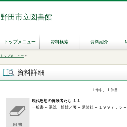
野田市立図書館
トップメニュー
資料検索
資料紹介
トップメニュー
>
資料詳細
1 件中、 1 件目
現代思想の冒険者たち １１
一般書 -- 湯浅 博雄／著 -- 講談社 -- １９９７．５ -- 