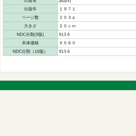
出版者
講談社
出版年
１９７１
ページ数
２５３ｐ
大きさ
２０ｃｍ
NDC分類(9版)
913.6
本体価格
￥５６０
NDC分類（10版）
913.6