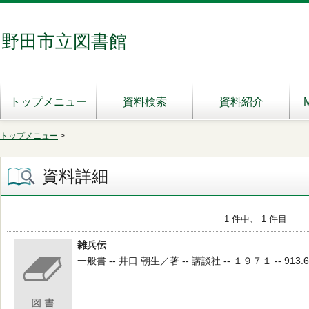
野田市立図書館
トップメニュー
資料検索
資料紹介
トップメニュー
>
資料詳細
1 件中、 1 件目
雑兵伝
一般書 -- 井口 朝生／著 -- 講談社 -- １９７１ -- 913.6