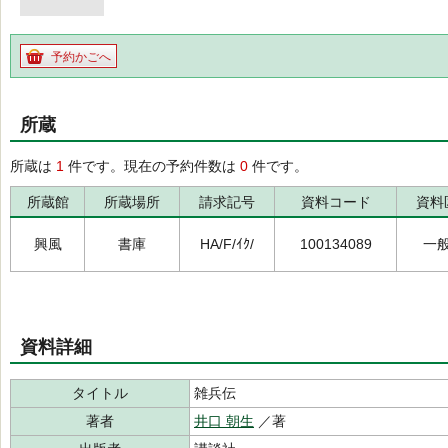
予約かごへ
所蔵
所蔵は
1
件です。現在の予約件数は
0
件です。
所蔵館
所蔵場所
請求記号
資料コード
資料
興風
書庫
HA/F/ｲｸ/
100134089
一
資料詳細
タイトル
雑兵伝
著者
井口 朝生
／著