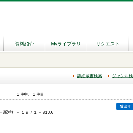
資料紹介
Myライブラリ
リクエスト
詳細蔵書検索
ジャンル検
1 件中、 1 件目
貸出可
 新潮社 -- １９７１ -- 913.6