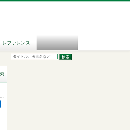
レファレンス
索