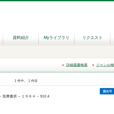
資料紹介
Myライブラリ
リクエスト
詳細蔵書検索
ジャンル検
1 件中、 1 件目
貸出可
 筑摩書房 -- １９６４ -- 910.4