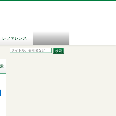
レファレンス
索