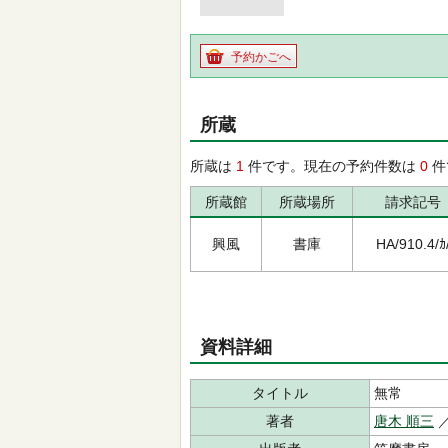
予約かごへ
所蔵
所蔵は
1
件です。現在の予約件数は
0
件
所蔵館
所蔵場所
請求記号
興風
書庫
HA/910.4/ｶ
資料詳細
タイトル
無常
著者
唐木 順三