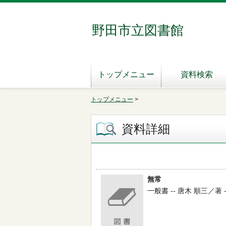
野田市立図書館
トップメニュー
資料検索
トップメニュー
>
資料詳細
無常
一般書 -- 唐木 順三／著 --