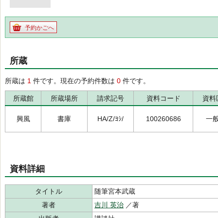
予約かごへ
所蔵
所蔵は
1
件です。現在の予約件数は
0
件です。
所蔵館
所蔵場所
請求記号
資料コード
資料
興風
書庫
HA/Z/ﾖｼ/
100260686
一
資料詳細
タイトル
随筆宮本武蔵
著者
吉川 英治
／著