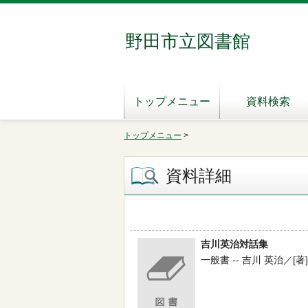
野田市立図書館
トップメニュー
資料検索
トップメニュー
>
資料詳細
吉川英治対話集
一般書 -- 吉川 英治／[著] -