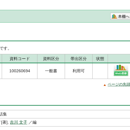
本棚へ
です。
資料コード
資料区分
帯出区分
状態
100260694
一般書
利用可
ページの先
話集
[著],
吉川 文子
／編