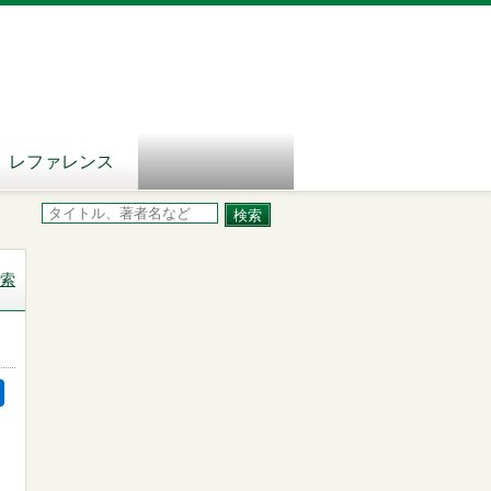
レファレンス
索