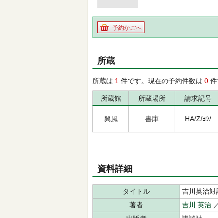
予約かごへ
所蔵
所蔵は
1
件です。現在の予約件数は
0
件
所蔵館
所蔵場所
請求記号
興風
書庫
HA/Z/ﾖｼ/
資料詳細
タイトル
吉川英治対
著者
吉川 英治
／