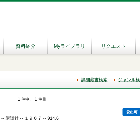
資料紹介
Myライブラリ
リクエスト
詳細蔵書検索
ジャンル検
1 件中、 1 件目
貸出可
- 講談社 -- １９６７ -- 914.6