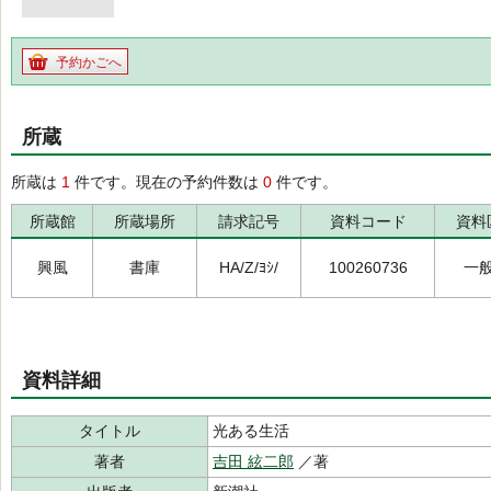
予約かごへ
所蔵
所蔵は
1
件です。現在の予約件数は
0
件です。
所蔵館
所蔵場所
請求記号
資料コード
資料
興風
書庫
HA/Z/ﾖｼ/
100260736
一
資料詳細
タイトル
光ある生活
著者
吉田 絃二郎
／著