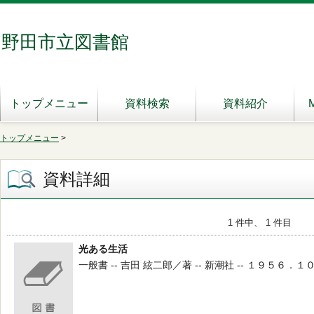
野田市立図書館
トップメニュー
資料検索
資料紹介
トップメニュー
>
資料詳細
1 件中、 1 件目
光ある生活
一般書 -- 吉田 絃二郎／著 -- 新潮社 -- １９５６．１０ --