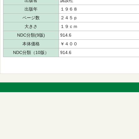
出版者
講談社
出版年
１９６８
ページ数
２４５ｐ
大きさ
１９ｃｍ
NDC分類(9版)
914.6
本体価格
￥４００
NDC分類（10版）
914.6