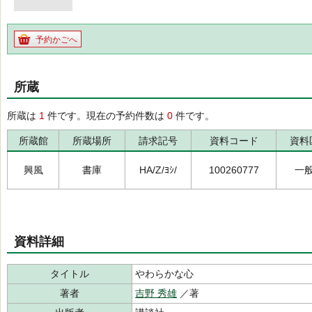
予約かごへ
所蔵
所蔵は
1
件です。現在の予約件数は
0
件です。
所蔵館
所蔵場所
請求記号
資料コード
資料
興風
書庫
HA/Z/ﾖｼ/
100260777
一
資料詳細
タイトル
やわらかな心
著者
吉野 秀雄
／著