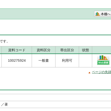
本棚へ
です。
資料コード
資料区分
帯出区分
状態
100275924
一般書
利用可
ページの先
／著