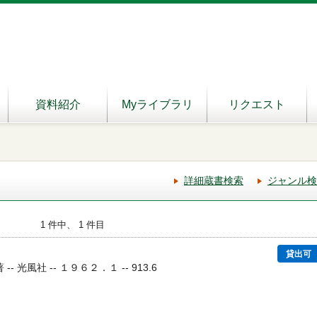
資料紹介
Myライブラリ
リクエスト
詳細蔵書検索
ジャンル検
1 件中、 1 件目
貸出可
-- 光風社 -- １９６２．１ -- 913.6