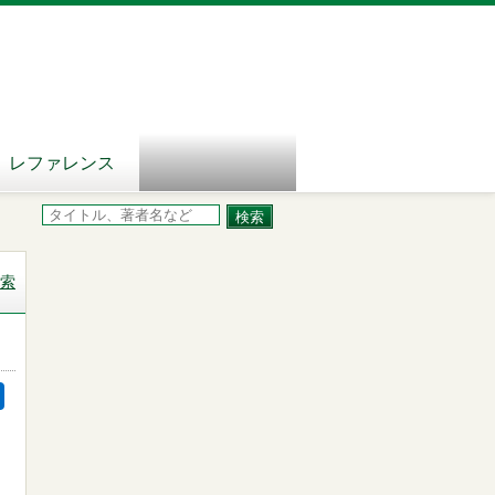
レファレンス
索