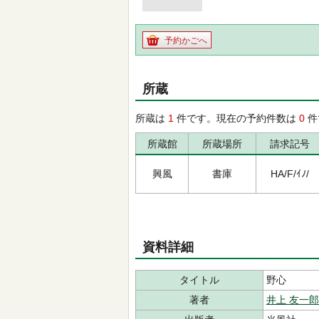
予約かごへ
所蔵
所蔵は
1
件です。現在の予約件数は
0
件
所蔵館
所蔵場所
請求記号
興風
書庫
HA/F/ｲﾉ/
資料詳細
タイトル
野心
著者
井上 友一郎