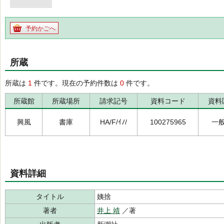
予約かごへ
所蔵
所蔵は
1
件です。現在の予約件数は
0
件です。
所蔵館
所蔵場所
請求記号
資料コード
資料
興風
書庫
HA/F/ｲﾉ/
100275965
一
資料詳細
タイトル
姨捨
著者
井上 靖
／著