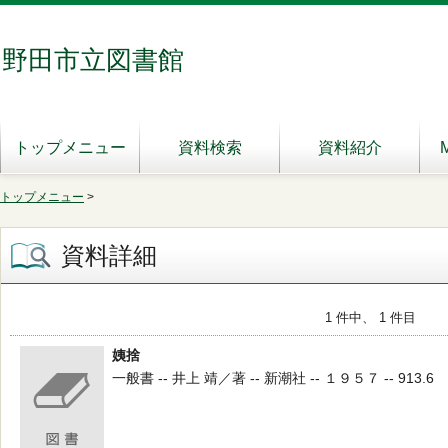
野田市立図書館
トップメニュー
資料検索
資料紹介
トップメニュー
>
資料詳細
1 件中、 1 件目
姨捨
一般書 -- 井上 靖／著 -- 新潮社 -- １９５７ -- 913.6