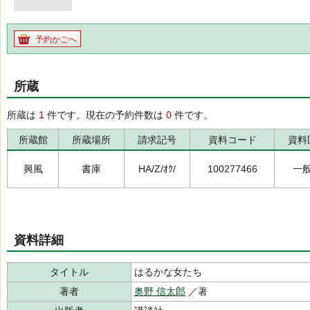
予約かごへ
所蔵
所蔵は
1
件です。現在の予約件数は
0
件です。
所蔵館
所蔵場所
請求記号
資料コード
資料
興風
書庫
HA/Z/ｵｸ/
100277466
一
資料詳細
タイトル
はるかな女たち
著者
奥野 信太郎
／著