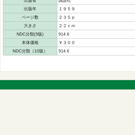
出版者
講談社
出版年
１９５９
ページ数
２３５ｐ
大きさ
２２ｃｍ
NDC分類(9版)
914.6
本体価格
￥３００
NDC分類（10版）
914.6