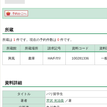
予約かごへ
所蔵
所蔵は
1
件です。現在の予約件数は
0
件です。
所蔵館
所蔵場所
請求記号
資料コード
資料
興風
書庫
HA/F/ｾﾘ/
100281336
一
資料詳細
タイトル
パリ留学生
著者
芹沢 光治良
／著