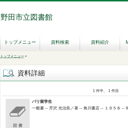
野田市立図書館
トップメニュー
資料検索
資料紹介
トップメニュー
>
資料詳細
1 件中、 1 件目
パリ留学生
一般書 -- 芹沢 光治良／著 -- 角川書店 -- １９５８ -- 9