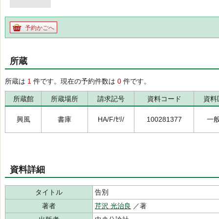
予約かごへ
所蔵
所蔵は
1
件です。現在の予約件数は
0
件です。
所蔵館
所蔵場所
請求記号
資料コード
資料
興風
書庫
HA/F/ｾﾘ/
100281377
一
資料詳細
タイトル
告別
著者
芹沢 光治良
／著