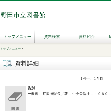
野田市立図書館
トップメニュー
資料検索
資料紹介
トップメニュー
>
資料詳細
1 件中、 1 件目
告別
一般書 -- 芹沢 光治良／著 -- 中央公論社 -- １９６０ -- 