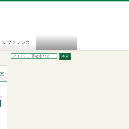
レファレンス
索