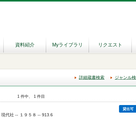
資料紹介
Myライブラリ
リクエスト
詳細蔵書検索
ジャンル検
1 件中、 1 件目
貸出可
 現代社 -- １９５８ -- 913.6