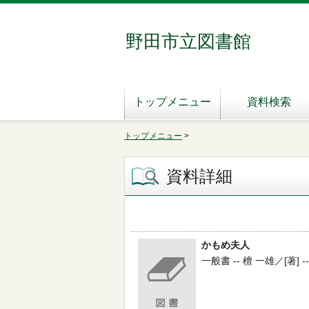
野田市立図書館
トップメニュー
資料検索
トップメニュー
>
資料詳細
かもめ夫人
一般書 -- 檀 一雄／[著] --