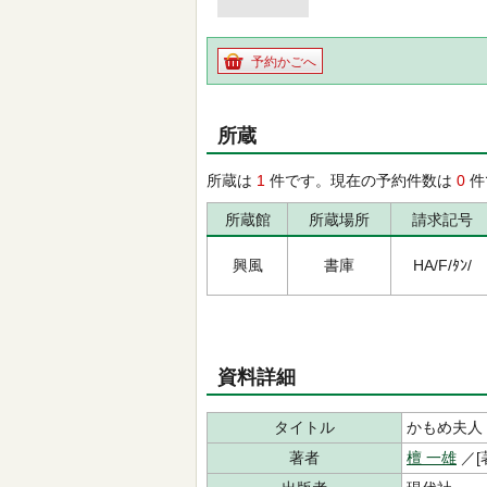
予約かごへ
所蔵
所蔵は
1
件です。現在の予約件数は
0
件
所蔵館
所蔵場所
請求記号
興風
書庫
HA/F/ﾀﾝ/
資料詳細
タイトル
かもめ夫人
著者
檀 一雄
／[