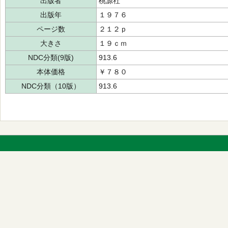
出版者
桃源社
出版年
１９７６
ページ数
２１２ｐ
大きさ
１９ｃｍ
NDC分類(9版)
913.6
本体価格
￥７８０
NDC分類（10版）
913.6