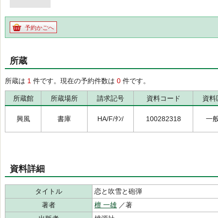
予約かごへ
所蔵
所蔵は
1
件です。現在の予約件数は
0
件です。
所蔵館
所蔵場所
請求記号
資料コード
資料
興風
書庫
HA/F/ﾀﾝ/
100282318
一
資料詳細
タイトル
恋と吹雪と砲弾
著者
檀 一雄
／著