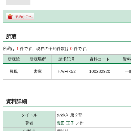
予約かごへ
所蔵
所蔵は
1
件です。現在の予約件数は
0
件です。
所蔵館
所蔵場所
請求記号
資料コード
資料
興風
書庫
HA/F/ﾄﾖ/2
100282920
一
資料詳細
タイトル
おゆき 第２部
著者
豊田 正子
／作