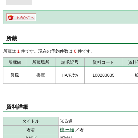
予約かごへ
所蔵
所蔵は
1
件です。現在の予約件数は
0
件です。
所蔵館
所蔵場所
請求記号
資料コード
資料
興風
書庫
HA/F/ﾀﾝ/
100283035
一
資料詳細
タイトル
光る道
著者
檀 一雄
／著