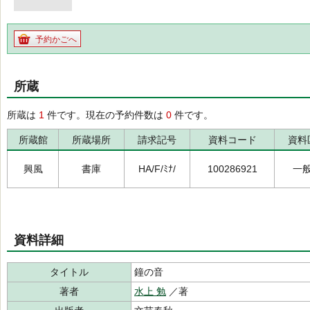
予約かごへ
所蔵
所蔵は
1
件です。現在の予約件数は
0
件です。
所蔵館
所蔵場所
請求記号
資料コード
資料
興風
書庫
HA/F/ﾐﾅ/
100286921
一
資料詳細
タイトル
鐘の音
著者
水上 勉
／著