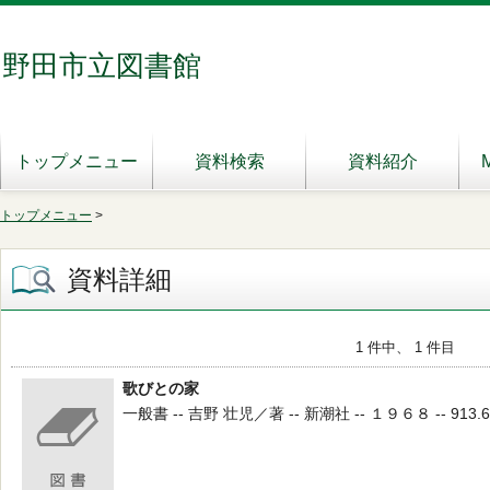
野田市立図書館
トップメニュー
資料検索
資料紹介
トップメニュー
>
資料詳細
1 件中、 1 件目
歌びとの家
一般書 -- 吉野 壮児／著 -- 新潮社 -- １９６８ -- 913.6