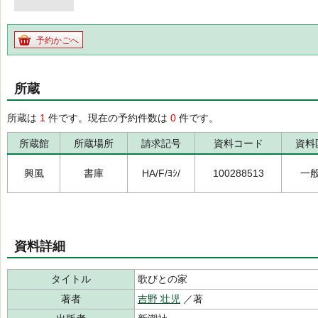
予約かごへ
所蔵
所蔵は
1
件です。現在の予約件数は
0
件です。
所蔵館
所蔵場所
請求記号
資料コード
資料
興風
書庫
HA/F/ﾖｼ/
100288513
一
資料詳細
タイトル
歌びとの家
著者
吉野 壮児
／著