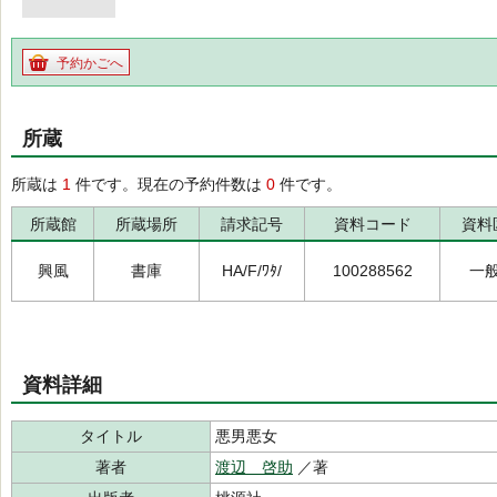
予約かごへ
所蔵
所蔵は
1
件です。現在の予約件数は
0
件です。
所蔵館
所蔵場所
請求記号
資料コード
資料
興風
書庫
HA/F/ﾜﾀ/
100288562
一
資料詳細
タイトル
悪男悪女
著者
渡辺 啓助
／著