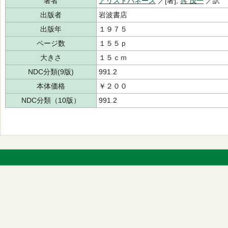
著者
アリストパネース
／[著],
呉 茂一
／訳
出版者
岩波書店
出版年
１９７５
ページ数
１５５ｐ
大きさ
１５ｃｍ
NDC分類(9版)
991.2
本体価格
￥２００
NDC分類（10版）
991.2