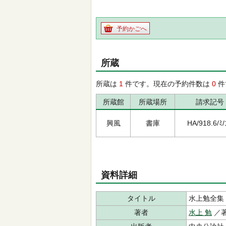
予約かごへ
所蔵
所蔵は
1
件です。現在の予約件数は
0
件
所蔵館
所蔵場所
請求記号
興風
書庫
HA/918.6/ﾐ/
資料詳細
タイトル
水上勉全集
著者
水上 勉
／