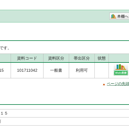
本棚へ
です。
資料コード
資料区分
帯出区分
状態
15
101711042
一般書
利用可
ページの先
 １５
著