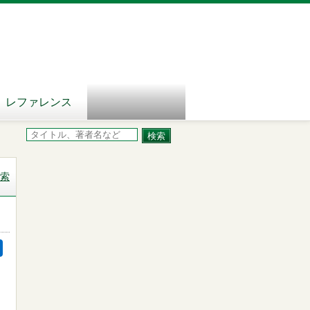
レファレンス
索