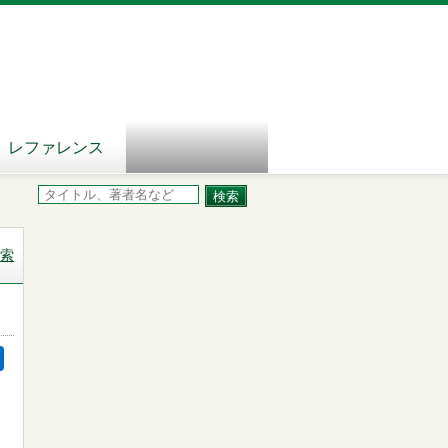
レファレンス
索