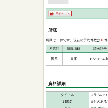
予約かごへ
所蔵
所蔵は
1
件です。現在の予約件数は
0
件
所蔵館
所蔵場所
請求記号
興風
書庫
HA/910.4/ｵ
資料詳細
タイトル
コラムのつ
副書名
日付のある