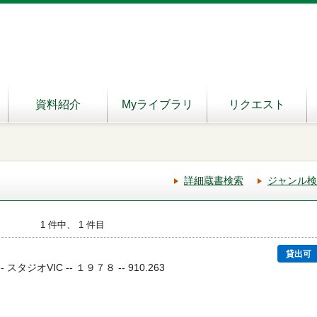
資料紹介
Myライブラリ
リクエスト
詳細蔵書検索
ジャンル検
1 件中、 1 件目
貸出可
 スタジオVIC -- １９７８ -- 910.263