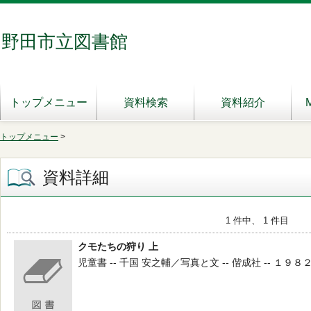
野田市立図書館
トップメニュー
資料検索
資料紹介
トップメニュー
>
資料詳細
1 件中、 1 件目
クモたちの狩り 上
児童書 -- 千国 安之輔／写真と文 -- 偕成社 -- １９８２．３