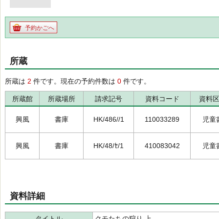
予約かごへ
所蔵
所蔵は
2
件です。現在の予約件数は
0
件です。
所蔵館
所蔵場所
請求記号
資料コード
資料
興風
書庫
HK/486//1
110033289
児童
興風
書庫
HK/48/ｾ/1
410083042
児童
資料詳細
タイトル
クモたちの狩り 上