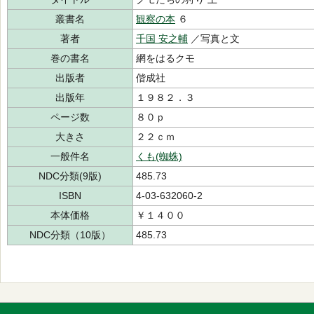
叢書名
観察の本
６
著者
千国 安之輔
／写真と文
巻の書名
網をはるクモ
出版者
偕成社
出版年
１９８２．３
ページ数
８０ｐ
大きさ
２２ｃｍ
一般件名
くも(蜘蛛)
NDC分類(9版)
485.73
ISBN
4-03-632060-2
本体価格
￥１４００
NDC分類（10版）
485.73