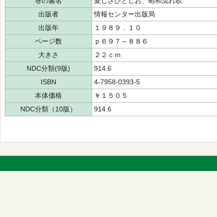
巻の書名
愛しさひとしお、昭和流れ歌
出版者
情報センター出版局
出版年
１９８９．１０
ページ数
ｐ６９７～８８６
大きさ
２２ｃｍ
NDC分類(9版)
914.6
ISBN
4-7958-0393-5
本体価格
￥１５０５
NDC分類（10版）
914.6