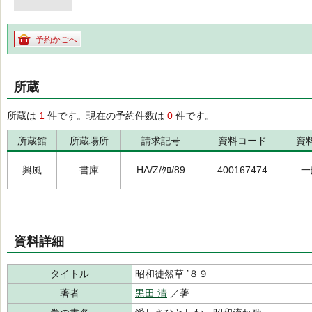
予約かごへ
所蔵
所蔵は
1
件です。現在の予約件数は
0
件です。
所蔵館
所蔵場所
請求記号
資料コード
資
興風
書庫
HA/Z/ｸﾛ/89
400167474
一
資料詳細
タイトル
昭和徒然草 ’８９
著者
黒田 清
／著