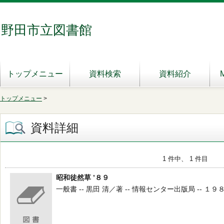
野田市立図書館
トップメニュー
資料検索
資料紹介
トップメニュー
>
資料詳細
1 件中、 1 件目
昭和徒然草 ’８９
一般書 -- 黒田 清／著 -- 情報センター出版局 -- １９８９