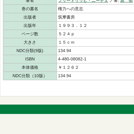
著者
フリードリッヒ・ニーチェ
／著,
原 佑
巻の書名
権力への意志
出版者
筑摩書房
出版年
１９９３．１２
ページ数
５２４ｐ
大きさ
１５ｃｍ
NDC分類(9版)
134.94
ISBN
4-480-08082-1
本体価格
￥１２６２
NDC分類（10版）
134.94