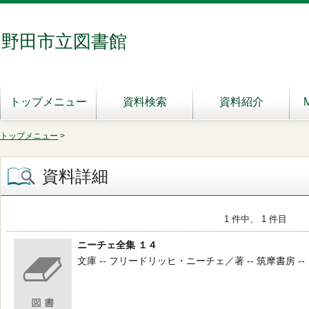
野田市立図書館
トップメニュー
資料検索
資料紹介
トップメニュー
>
資料詳細
1 件中、 1 件目
ニーチェ全集 １４
文庫 -- フリードリッヒ・ニーチェ／著 -- 筑摩書房 -- １