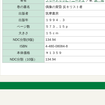
著者
フリードリッヒ・ニーチェ
／著,
原 佑
巻の書名
偶像の黄昏 反キリスト者
出版者
筑摩書房
出版年
１９９４．３
ページ数
５７３，１５ｐ
大きさ
１５ｃｍ
NDC分類(9版)
134.94
ISBN
4-480-08084-8
本体価格
￥１３５９
NDC分類（10版）
134.94