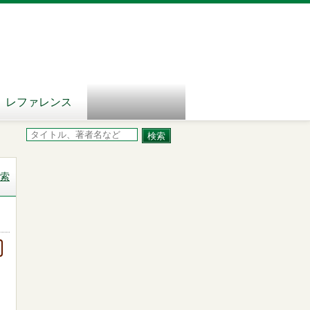
レファレンス
索