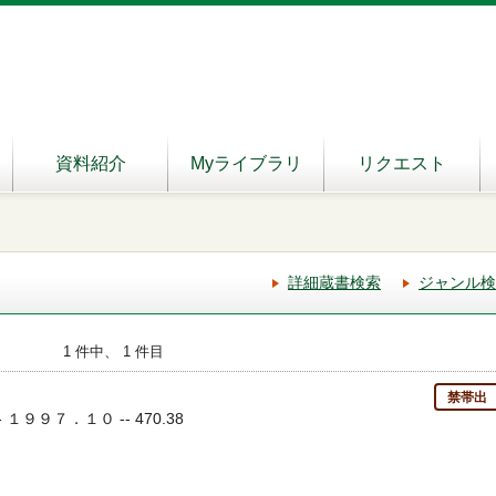
資料紹介
Myライブラリ
リクエスト
詳細蔵書検索
ジャンル検
1 件中、 1 件目
禁帯出
- １９９７．１０ -- 470.38