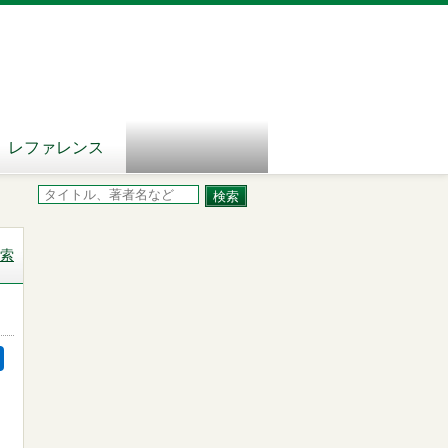
レファレンス
索