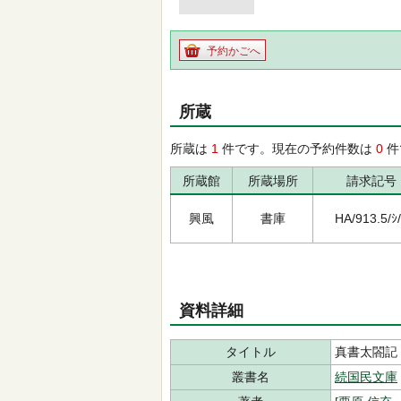
予約かごへ
所蔵
所蔵は
1
件です。現在の予約件数は
0
件
所蔵館
所蔵場所
請求記号
興風
書庫
HA/913.5/ｼ
資料詳細
タイトル
真書太閤記
叢書名
続国民文庫