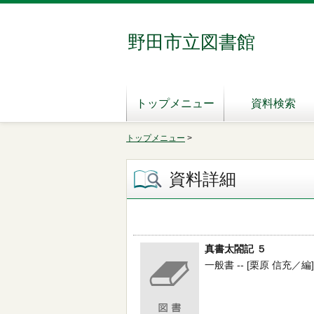
野田市立図書館
トップメニュー
資料検索
トップメニュー
>
資料詳細
真書太閤記 ５
一般書 -- [栗原 信充／編] 