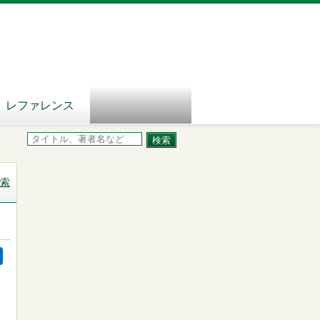
レファレンス
索