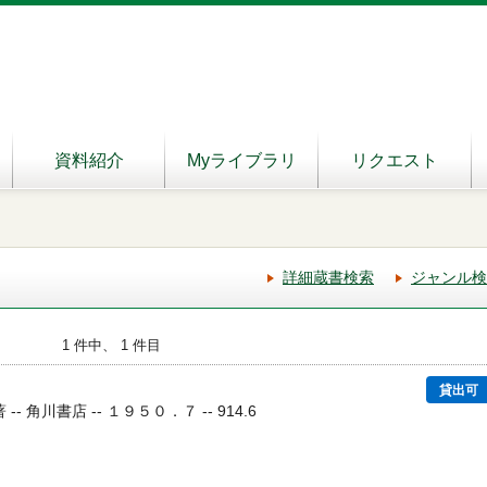
資料紹介
Myライブラリ
リクエスト
詳細蔵書検索
ジャンル検
1 件中、 1 件目
貸出可
-- 角川書店 -- １９５０．７ -- 914.6