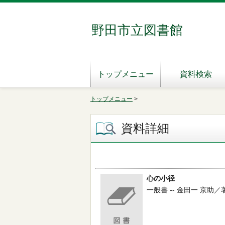
野田市立図書館
トップメニュー
資料検索
トップメニュー
>
資料詳細
心の小径
一般書 -- 金田一 京助／著 