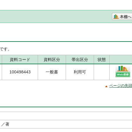
本棚へ
です。
資料コード
資料区分
帯出区分
状態
100498443
一般書
利用可
ページの先
／著