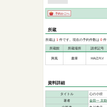
予約かごへ
所蔵
所蔵は
1
件です。現在の予約件数は
0
件
所蔵館
所蔵場所
請求記号
興風
書庫
HA/Z/ｷﾝ/
資料詳細
タイトル
心の小径
著者
金田一 京助