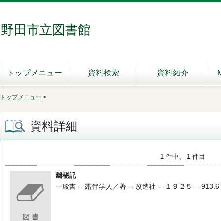
野田市立図書館
トップメニュー
資料検索
資料紹介
トップメニュー
>
資料詳細
1 件中、 1 件目
幽秘記
一般書 -- 露伴学人／著 -- 改造社 -- １９２５ -- 913.6