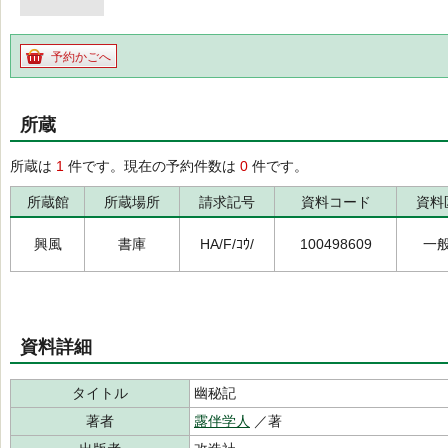
予約かごへ
所蔵
所蔵は
1
件です。現在の予約件数は
0
件です。
所蔵館
所蔵場所
請求記号
資料コード
資料
興風
書庫
HA/F/ｺｳ/
100498609
一
資料詳細
タイトル
幽秘記
著者
露伴学人
／著