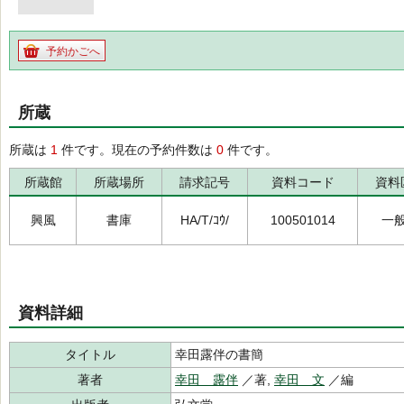
予約かごへ
所蔵
所蔵は
1
件です。現在の予約件数は
0
件です。
所蔵館
所蔵場所
請求記号
資料コード
資料
興風
書庫
HA/T/ｺｳ/
100501014
一
資料詳細
タイトル
幸田露伴の書簡
著者
幸田 露伴
／著,
幸田 文
／編