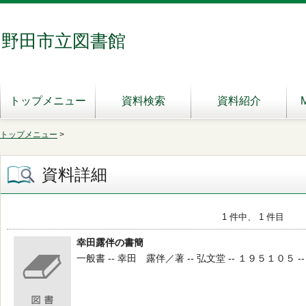
野田市立図書館
トップメニュー
資料検索
資料紹介
トップメニュー
>
資料詳細
1 件中、 1 件目
幸田露伴の書簡
一般書 -- 幸田 露伴／著 -- 弘文堂 -- １９５１０５ -- 