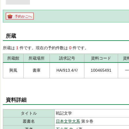
予約かごへ
所蔵
所蔵は
1
件です。現在の予約件数は
0
件です。
所蔵館
所蔵場所
請求記号
資料コード
資
興風
書庫
HA/913.4/ｲ/
100465491
一
資料詳細
タイトル
戦記文学
叢書名
日本文学大系
第９巻