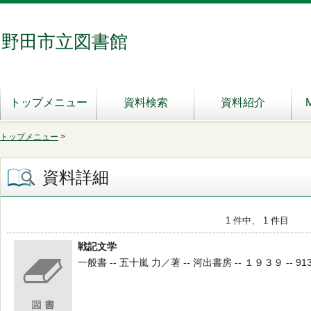
野田市立図書館
トップメニュー
資料検索
資料紹介
トップメニュー
>
資料詳細
1 件中、 1 件目
戦記文学
一般書 -- 五十嵐 力／著 -- 河出書房 -- １９３９ -- 913