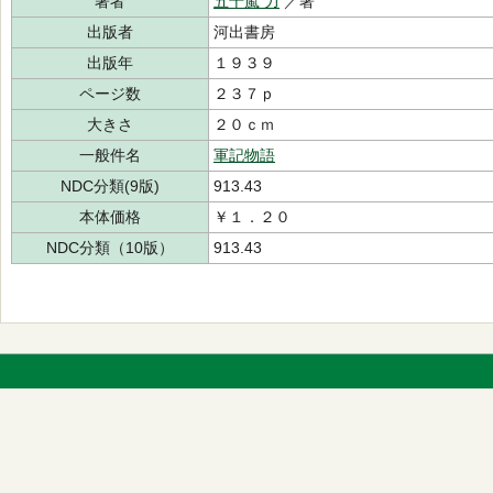
著者
五十嵐 力
／著
出版者
河出書房
出版年
１９３９
ページ数
２３７ｐ
大きさ
２０ｃｍ
一般件名
軍記物語
NDC分類(9版)
913.43
本体価格
￥１．２０
NDC分類（10版）
913.43