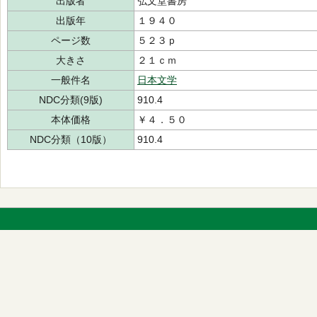
出版者
弘文堂書房
出版年
１９４０
ページ数
５２３ｐ
大きさ
２１ｃｍ
一般件名
日本文学
NDC分類(9版)
910.4
本体価格
￥４．５０
NDC分類（10版）
910.4