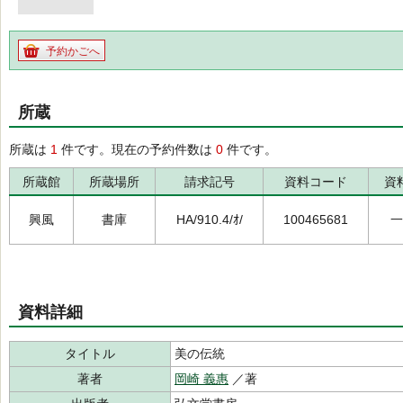
予約かごへ
所蔵
所蔵は
1
件です。現在の予約件数は
0
件です。
所蔵館
所蔵場所
請求記号
資料コード
資
興風
書庫
HA/910.4/ｵ/
100465681
一
資料詳細
タイトル
美の伝統
著者
岡崎 義惠
／著