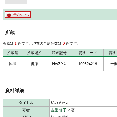
予約かごへ
所蔵
所蔵は
1
件です。現在の予約件数は
0
件です。
所蔵館
所蔵場所
請求記号
資料コード
資料
興風
書庫
HA/Z/ﾖｼ/
100324219
一
資料詳細
タイトル
私の見た人
著者
吉屋 信子
／著