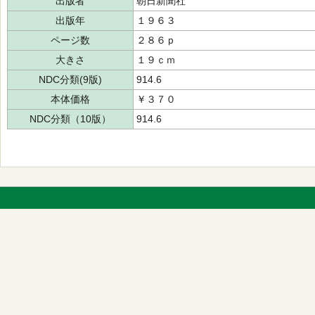
出版者
朝日新聞社
出版年
１９６３
ページ数
２８６ｐ
大きさ
１９ｃｍ
NDC分類(9版)
914.6
本体価格
￥３７０
NDC分類（10版）
914.6