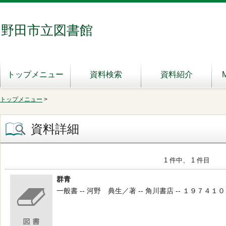
野田市立図書館
トップメニュー
資料検索
資料紹介
トップメニュー
>
資料詳細
1 件中、 1 件目
群青
一般書 -- 河野 典生／著 -- 角川書店 -- １９７４１０ --