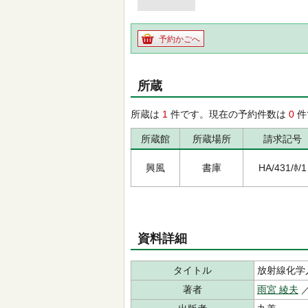
予約かごへ
所蔵
所蔵は
1
件です。現在の予約件数は
0
件
所蔵館
所蔵場所
請求記号
興風
書庫
HA/431/ﾎ/1
資料詳細
タイトル
放射線化学
著者
雨宮 綾夫