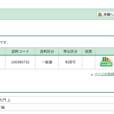
本棚へ
です。
資料コード
資料区分
帯出区分
状態
100380732
一般書
利用可
ページの先
入門 上
／編