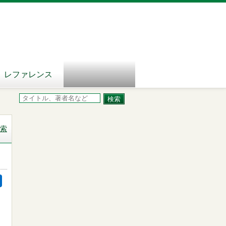
レファレンス
索