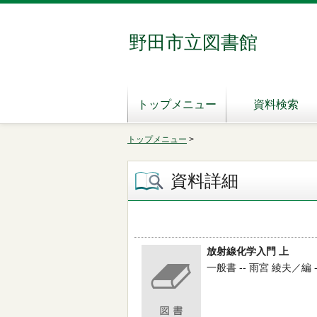
野田市立図書館
トップメニュー
資料検索
トップメニュー
>
資料詳細
放射線化学入門 上
一般書 -- 雨宮 綾夫／編 --