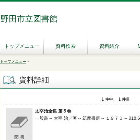
野田市立図書館
トップメニュー
資料検索
資料紹介
トップメニュー
>
資料詳細
1 件中、 1 件目
太宰治全集 第５卷
一般書 -- 太宰 治／著 -- 筑摩書房 -- １９７０ -- 918.6