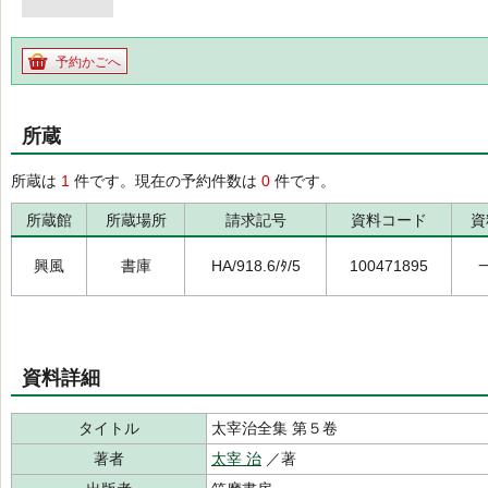
予約かごへ
所蔵
所蔵は
1
件です。現在の予約件数は
0
件です。
所蔵館
所蔵場所
請求記号
資料コード
資
興風
書庫
HA/918.6/ﾀ/5
100471895
資料詳細
タイトル
太宰治全集 第５卷
著者
太宰 治
／著