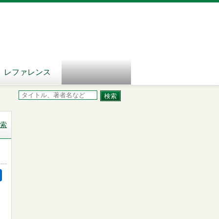
レファレンス
索