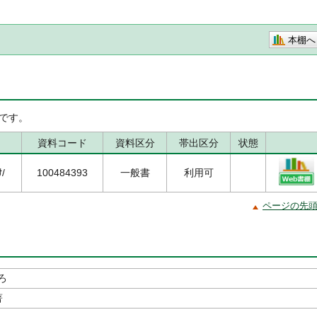
本棚へ
です。
資料コード
資料区分
帯出区分
状態
ｻ/
100484393
一般書
利用可
ページの先
ろ
著