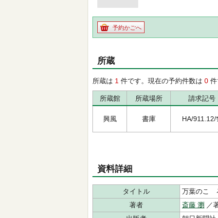
予約かごへ
所蔵
所蔵は
1
件です。現在の予約件数は
0
件
所蔵館
所蔵場所
請求記号
興風
書庫
HA/911.12/
資料詳細
タイトル
万葉のこゝ
著者
斎藤 瀏
／