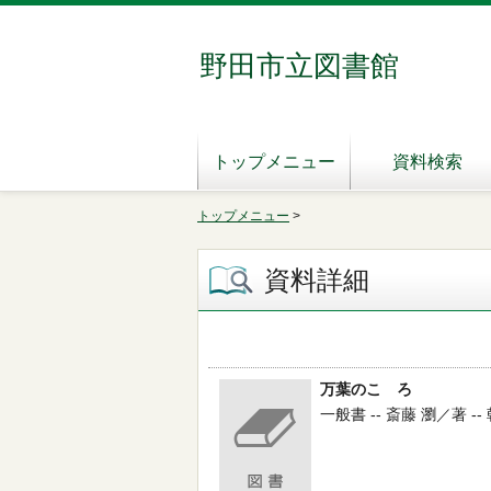
野田市立図書館
トップメニュー
資料検索
トップメニュー
>
資料詳細
万葉のこゝろ
一般書 -- 斎藤 瀏／著 -- 