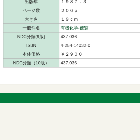
出版年
１９８７．３
ページ数
２０６ｐ
大きさ
１９ｃｍ
一般件名
有機化学-便覧
NDC分類(9版)
437.036
ISBN
4-254-14032-0
本体価格
￥２９００
NDC分類（10版）
437.036