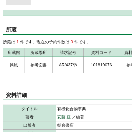
所蔵
所蔵は
1
件です。現在の予約件数は
0
件です。
所蔵館
所蔵場所
請求記号
資料コード
資
興風
参考図書
AR/437/ｱ/
101819076
参
資料詳細
タイトル
有機化合物事典
著者
安藤 亘
／編著
出版者
朝倉書店