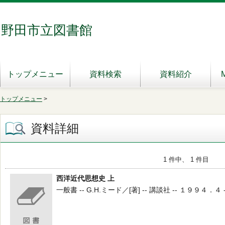
野田市立図書館
トップメニュー
資料検索
資料紹介
トップメニュー
>
資料詳細
1 件中、 1 件目
西洋近代思想史 上
一般書 -- G.H.ミード／[著] -- 講談社 -- １９９４．４ --