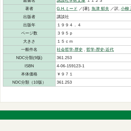
叢書名
講談社学術文庫
１１２３
著者
G.H.ミード
／[著],
魚津 郁夫
／訳,
小柳
出版者
講談社
出版年
１９９４．４
ページ数
３９５ｐ
大きさ
１５ｃｍ
一般件名
社会哲学-歴史
,
哲学-歴史-近代
NDC分類(9版)
361.253
ISBN
4-06-159123-1
本体価格
￥９７１
NDC分類（10版）
361.253