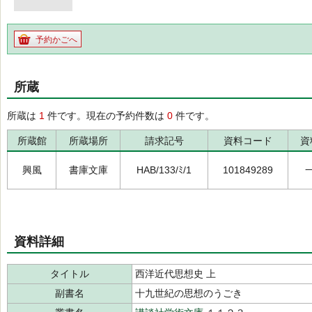
予約かごへ
所蔵
所蔵は
1
件です。現在の予約件数は
0
件です。
所蔵館
所蔵場所
請求記号
資料コード
資
興風
書庫文庫
HAB/133/ﾐ/1
101849289
資料詳細
タイトル
西洋近代思想史 上
副書名
十九世紀の思想のうごき