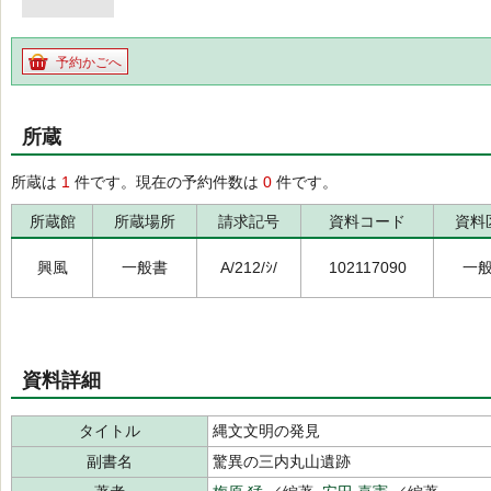
予約かごへ
所蔵
所蔵は
1
件です。現在の予約件数は
0
件です。
所蔵館
所蔵場所
請求記号
資料コード
資料
興風
一般書
A/212/ｼ/
102117090
一
資料詳細
タイトル
縄文文明の発見
副書名
驚異の三内丸山遺跡