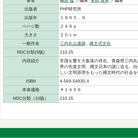
著者
梅原 猛
／編著,
安田 喜憲
／編著
出版者
PHP研究所
出版年
１９９５．９
ページ数
２４９ｐ
大きさ
２０ｃｍ
一般件名
三内丸山遺跡
,
縄文式文化
NDC分類(9版)
210.25
内容紹介
常識を覆す大集落の存在。青森県三内丸
界の先進文明、縄文日本の謎に迫る。自
しい文明原理をもった縄文時代の社会を
ISBN
4-569-54830-X
本体価格
￥１４５６
NDC分類（10版）
210.25