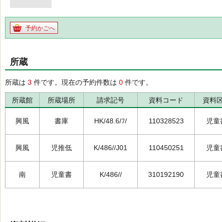
予約かごへ
所蔵
所蔵は
3
件です。現在の予約件数は
0
件です。
所蔵館
所蔵場所
請求記号
資料コード
資料
興風
書庫
HK/48.6/ﾌ/
110328523
児童
興風
児推低
K/486//J01
110450251
児童
南
児童書
K/486//
310192190
児童