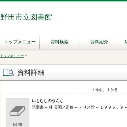
野田市立図書館
トップメニュー
資料検索
資料紹介
トップメニュー
>
資料詳細
1 件中、 1 件目
いもむしのうんち
児童書 -- 林 長閑／監修 -- アリス館 -- １９９５．９ -- 