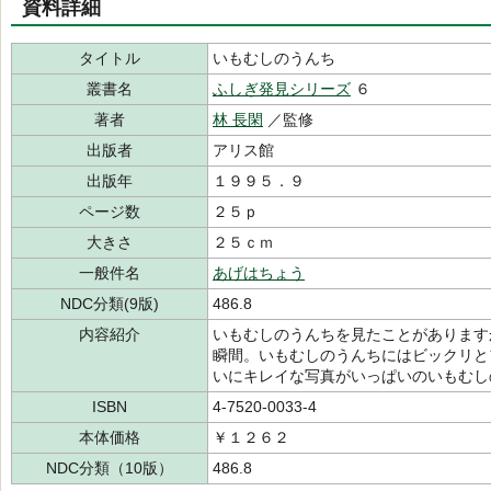
資料詳細
タイトル
いもむしのうんち
叢書名
ふしぎ発見シリーズ
６
著者
林 長閑
／監修
出版者
アリス館
出版年
１９９５．９
ページ数
２５ｐ
大きさ
２５ｃｍ
一般件名
あげはちょう
NDC分類(9版)
486.8
内容紹介
いもむしのうんちを見たことがあります
瞬間。いもむしのうんちにはビックリと
いにキレイな写真がいっぱいのいもむし
ISBN
4-7520-0033-4
本体価格
￥１２６２
NDC分類（10版）
486.8