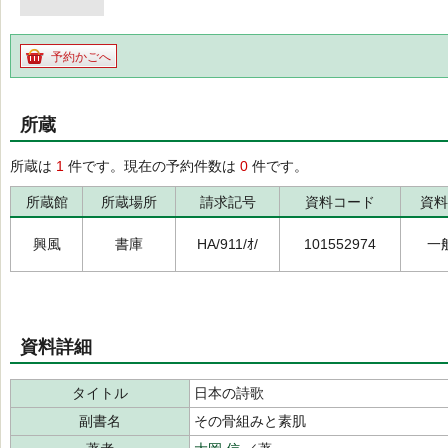
予約かごへ
所蔵
所蔵は
1
件です。現在の予約件数は
0
件です。
所蔵館
所蔵場所
請求記号
資料コード
資料
興風
書庫
HA/911/ｵ/
101552974
一
資料詳細
タイトル
日本の詩歌
副書名
その骨組みと素肌