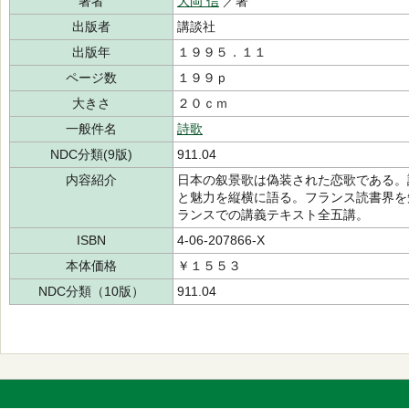
著者
大岡 信
／著
出版者
講談社
出版年
１９９５．１１
ページ数
１９９ｐ
大きさ
２０ｃｍ
一般件名
詩歌
NDC分類(9版)
911.04
内容紹介
日本の叙景歌は偽装された恋歌である。
と魅力を縦横に語る。フランス読書界を
ランスでの講義テキスト全五講。
ISBN
4-06-207866-X
本体価格
￥１５５３
NDC分類（10版）
911.04